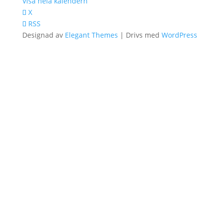
Visa hela kalendern
X
RSS
Designad av
Elegant Themes
| Drivs med
WordPress