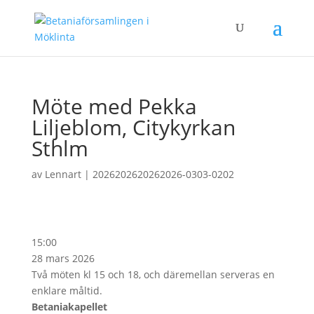
Möte med Pekka
Liljeblom, Citykyrkan
Sthlm
av
Lennart
|
2026202620262026-0303-0202
Möte
15:00
med
28 mars 2026
Pekka
Två möten kl 15 och 18, och däremellan serveras en
Liljeblom,
enklare måltid.
Citykyrkan
Betaniakapellet