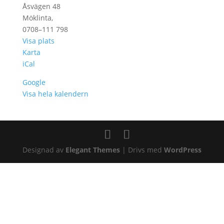
Sthlm
Åsvägen 48
Möklinta
,
0708–111 798
Visa plats
Betaniakapellet
Karta
iCal
Google
Visa hela kalendern
Designad av
Elegant Themes
| Drivs med
WordPress